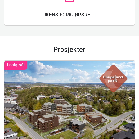
UKENS FORKJØPSRETT
Prosjekter
I salg nå!