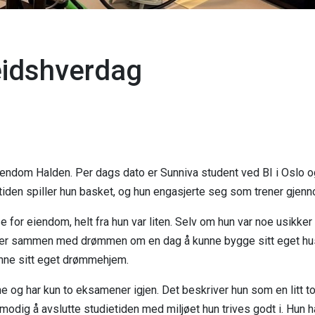
beidshverdag
ndom Halden. Per dags dato er Sunniva student ved BI i Oslo og
itiden spiller hun basket, og hun engasjerte seg som trener gjenno
se for eiendom, helt fra hun var liten. Selv om hun var noe usikker p
er sammen med drømmen om en dag å kunne bygge sitt eget hus. 
inne sitt eget drømmehjem.
 og har kun to eksamener igjen. Det beskriver hun som en litt tode
odig å avslutte studietiden med miljøet hun trives godt i. Hun har