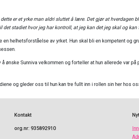
dette er et yrke man aldri sluttet å lære. Det gjør at hverdagen bl
 det stadiet hvor jeg har kontroll, at jeg kan det jeg skal og kan 
gge en helhetsforståelse av yrket. Hun skal bli en kompetent og
sessen.
v å ønske Sunniva velkommen og forteller at hun allerede var på pl
iene og gleder oss til hun kan tre fullt inn i rollen sin her hos os
Kontakt
Nyt
org.nr: 935892910
In
Ad